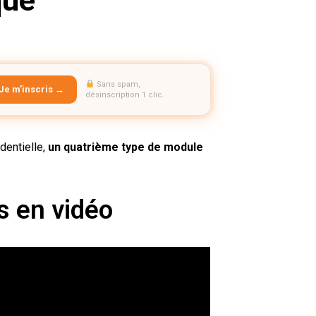
que
Sans spam,
Je m’inscris →
désinscription 1 clic.
identielle,
un quatrième type de module
s en vidéo