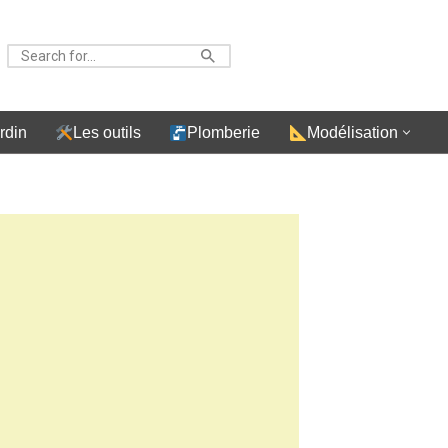
rdin
Les outils
Plomberie
Modélisation