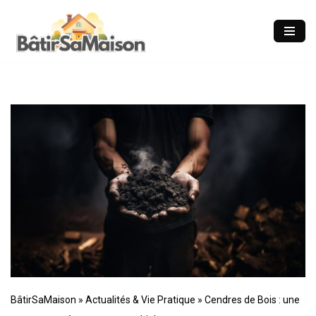
Aller
au
contenu
BâtirSaMaison
»
Actualités & Vie Pratique
»
Cendres de Bois : une