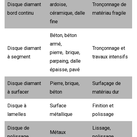
Disque diamant
ardoise,
Tronçonnage de
bord continu
céramique, dalle
matériau fragile
fine
Béton, béton
armé,
Disque diamant
Tronçonnage et
pierre, brique,
à segment
travaux intensifs
parpaing, dalle
épaisse, pavé
Disque diamant
Pierre, brique,
Surfaçage de
à surfacer
béton
matériau dur
Disque à
Surface
Finition et
lamelles
métallique
polissage
Disque de
Lissage,
Métaux
polissage
polissage